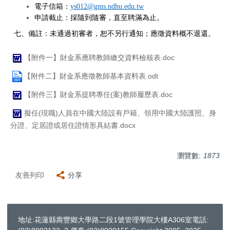
電子信箱：
ys012@gms.ndhu.edu.tw
申請截止：
採隨到隨審，直至聘滿為止。
七、備註：未通過初審者，恕不另行通知；應徵資料概不退還。
【附件一】財金系應聘教師繳交資料檢核表.doc
【附件二】財金系應徵教師基本資料表.odt
【附件三】財金系提聘專任(案)教師履歷表.doc
擬任(現職)人員在中國大陸設有戶籍、領用中國大陸護照、身
分證、定居證或居住證情形具結書.docx
瀏覽數:
1873
友善列印
分享
地址:花蓮縣壽豐鄉大學路二段1號管理學院大樓A306室電話: