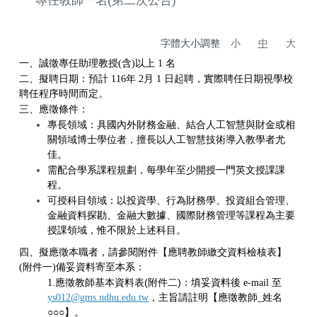
專任教師一名(第二次公告)
字體大小調整
小
中
大
一、誠徵專任助理教授
(
含
)
以上
1
名
二、擬聘日期：預計
116
年
2
月
1
日起聘，實際聘任日期視學校
聘任程序時間而定。
三、應徵條件：
專長領域：
具國內外財務金融、結合人工智慧與財金或相
關領域博士學位者，
擅長以人工智慧技術導入教學者尤
佳
。
需配合學系課程規劃，每學年至少開授一門英文授課課
程。
可授科目領域：以投資學、行為財務學、投資組合管理、
金融資料探勘、金融大數據、國際財務管理等課程為主要
授課領域
，惟不限於上述科目。
四、擬應徵本職者，請參閱附件【應聘教師繳交資料檢核表】
(
附件一
)
備妥資料寄至本系：
(
)
1.應徵教師基本資料表
附件二
：
填妥資料後
e-mail
至
ys012@gms.ndhu.edu.tw
，主旨請註明【應徵教師
_
姓名
○○○
】。