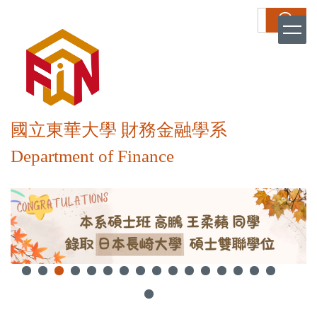
跳
搜尋
到
主
要
內
容
區
國立東華大學 財務金融學系
Department of Finance