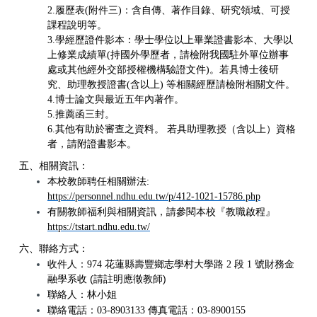
2.履歷表
(
附件三
)
：含自傳、著作目錄、研究領域、可授
課程說明等。
3.學經歷證件影本：學士學位以上畢業證書影本、大學以
上修業成績單
(
持國外學歷者，請檢附我國駐外單位辦事
處或其他經外交部授權機構驗證文件
)。
若具博士後研
究、助理教授證書
(
含以上
)
等相關經歷請檢附相關文件。
4.博士論文與最近五年內著作。
5.推薦函三封。
6.其他有助於審查之資料。
若具助理教授（含以上）資格
者，請附證書影本。
五、相關資訊：
本校教師聘任相關辦法
:
https://personnel.ndhu.edu.tw/p/412-1021-15786.php
有關教師福利與相關資訊，請參閱本校『教職啟程』
https://tstart.ndhu.edu.tw/
六、聯絡方式：
收件人：
974
花蓮縣壽豐鄉志學村大學路
2
段
1
號財務金
(
)
融學系收
請註明應徵教師
聯絡人：林小姐
聯絡電話：
03-8903133
傳真電話：
03-8900155