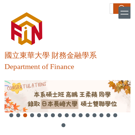
跳
搜尋
到
主
要
內
容
區
國立東華大學 財務金融學系
Department of Finance