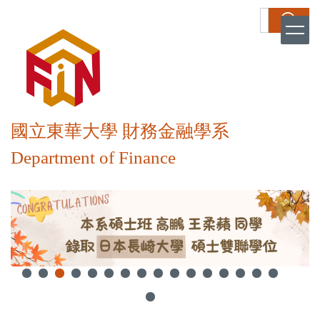
跳
搜尋
到
主
要
內
容
區
國立東華大學 財務金融學系
Department of Finance