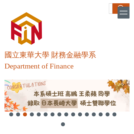
跳
搜尋
到
主
要
內
容
區
國立東華大學 財務金融學系
Department of Finance