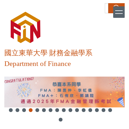
跳
搜尋
到
主
要
內
容
區
國立東華大學 財務金融學系
Department of Finance