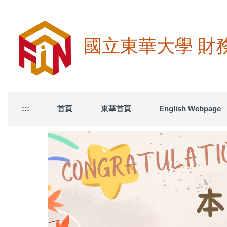
跳
到
主
要
國立東華大學 財務金融學
內
容
區
:::
首頁
東華首頁
English Webpage