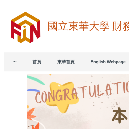
跳
到
主
要
國立東華大學 財務金融學
內
容
區
:::
首頁
東華首頁
English Webpage