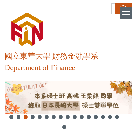
跳
搜尋
到
主
要
內
容
區
國立東華大學 財務金融學系
Department of Finance